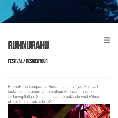
RuHNUrahu
festival / residentuur
RuhnuRahu kampaania Hooandjas on väljas. Festivali
toetamine on enam-vähem ainus viis saada pass koos
liinilaevapiletiga. Sel aastal saame pakkuda veel vähem
pileteid kui varem: alla 100!