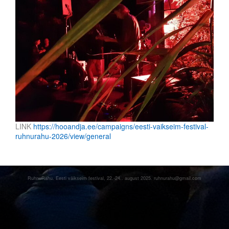
LINK
https://hooandja.ee/campaigns/eesti-vaikseim-festival-
ruhnurahu-2026/view/general
R
uhnuRahu. Eesti väikseim festival, 22.-24.. august 2025. ruhnurahu@gmail.com